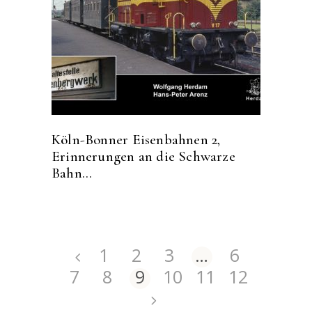
Köln-Bonner Eisenbahnen 2,
Erinnerungen an die Schwarze
Bahn…
1
2
3
…
6
7
8
9
10
11
12