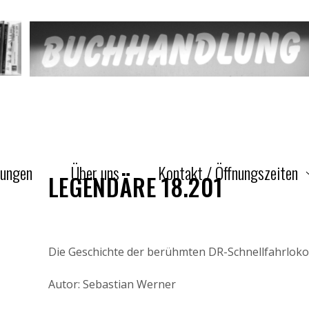
gungen
Über uns
Kontakt / Öffnungszeiten
LEGENDÄRE 18.201
Die Geschichte der berühmten DR-Schnellfahrlok
Autor: Sebastian Werner