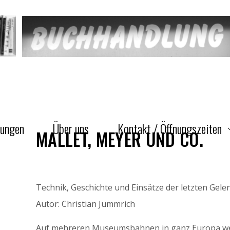
gungen
Über uns
Kontakt / Öffnungszeiten
MALLET, MEYER UND CO.
Technik, Geschichte und Einsätze der letzten Gel
Autor: Christian Jummrich
Auf mehreren Museumsbahnen in ganz Europa w