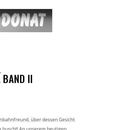
 BAND II
enbahnfreund, über dessen Gesicht
n huscht! An unserem heutigen