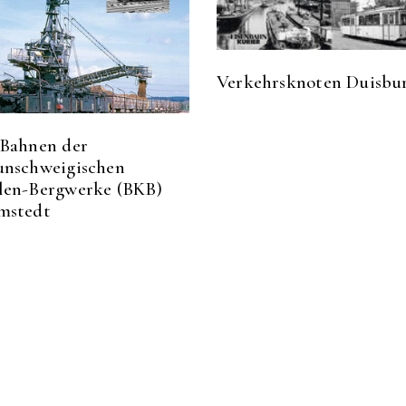
Verkehrsknoten Duisbu
 Bahnen der
unschweigischen
len-Bergwerke (BKB)
mstedt