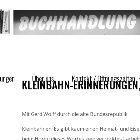
gungen
Über uns
Kontakt / Öffnungszeiten
KLEINBAHN-ERINNERUNGEN,
Mit Gerd Wolff durch die alte Bundesrepublik
Kleinbahnen: Es gibt kaum einen Heimat- und Eis
beim Hören dieses Wortes kein verzücktes Lächel