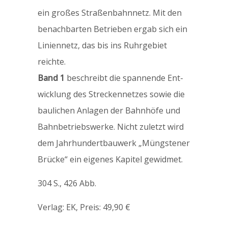
ein großes Straßen­bahnnetz. Mit den
benachbarten Betrieben ergab sich ein
Linien­netz, das bis ins Ruhr­gebiet
reichte.
Band 1
beschreibt die spannende Ent­
wicklung des Strecken­netzes sowie die
bau­lichen An­lagen der Bahn­­höfe und
Bahn­­betriebs­werke. Nicht zuletzt wird
dem Jahr­­hundert­­bauwerk „Müngstener
Brücke“ ein eigenes Kapitel gewidmet.
304 S., 426 Abb.
Verlag: EK, Preis: 49,90 €