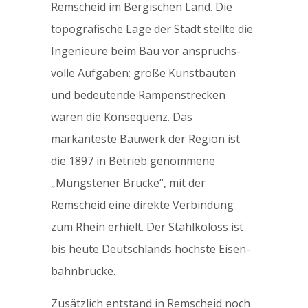
Remscheid im Bergischen Land. Die
topo­­grafische Lage der Stadt stellte die
Ingenieure beim Bau vor an­spruchs­­
volle Auf­­gaben: große Kunst­­bauten
und be­deutende Rampen­­strecken
waren die Konsequenz. Das
markanteste Bau­­werk der Region ist
die 1897 in Betrieb genommene
„Müngstener Brücke“, mit der
Remscheid eine direkte Ver­bindung
zum Rhein erhielt. Der Stahl­­koloss ist
bis heute Deutschlands höchste Eisen­­
bahn­­brücke.
Zusätzlich entstand in Remscheid noch