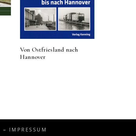
Von Ostfriesland nach
Hannover
Z
–
IMPRESSUM