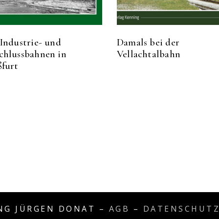
Industrie- und
Damals bei der
chlussbahnen in
Vellachtalbahn
ßfurt
G JÜRGEN DONAT –
AGB
–
DATENSCHUT