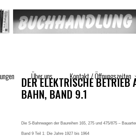
gungen
Über uns
Kontakt / Öffnungszeiten
DER ELEKTRISCHE BETRIEB 
BAHN, BAND 9.1
Die S-Bahnwagen der Baureihen 165, 275 und 475/875 – Bauart
Band 9 Teil 1: Die Jahre 1927 bis 1964